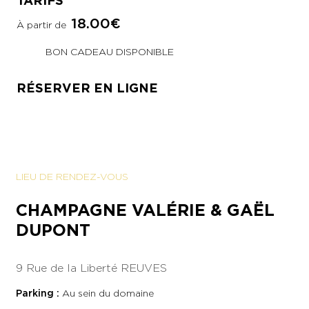
TARIFS
18.00€
À partir de
Exact matches only
Search in title
BON CADEAU DISPONIBLE
Search in content
RÉSERVER EN LIGNE
LIEU DE RENDEZ-VOUS
CHAMPAGNE VALÉRIE & GAËL
DUPONT
9 Rue de la Liberté
REUVES
Parking :
Au sein du domaine