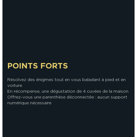
En couple
En solo
Épicurien
En famille
En groupe
POINTS FORTS
Résolvez des énigmes tout en vous baladant à pied et en
voiture
En récompense, une dégustation de 4 cuvées de la maison
Offrez-vous une parenthèse déconnectée : aucun support
numérique nécessaire