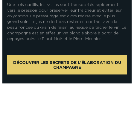
Une fois cueillis, les raisins sont transportés rapidement
vers le pressoir pour préserver leur fraîcheur et éviter leur
oxydation. Le pressurage est alors réalisé avec le plus
grand soin. Le jus ne doit pas rester en contact avec la
peau foncée du grain de raisin, au risque de tacher le vin. Le
champagne est en effet un vin blanc élaboré à partir de
cépages noirs : le Pinot Noir et le Pinot Meunier.
DÉCOUVRIR LES SECRETS DE L’ÉLABORATION DU
CHAMPAGNE