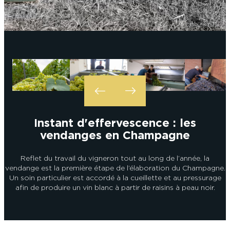
L’OFFICE DE TOURISME EPERNAY EN
#CHAMPAGNE DAY
CHAMPAGNE
ACTIVITÉS POUR LES ENFANTS À
EPERNAY ET AUTOUR D’EPERNAY
L’OFFICE DE TOURISME EPERNAY EN
TOURISME & HANDICAP
CHAMPAGNE, LABELLISÉ VIGNOBLES &
QUE FAIRE À EPERNAY EN CHAMPAGNE
DÉCOUVERTES
LE DIMANCHE ?
LES 47 COMMUNES DE L’AGGLO
D’EPERNAY
CHIC IL PLEUT
ESCAPADES EN CHAMPAGNE
AUTOUR D’EPERNAY
SORTIR
Instant d'effervescence : les
VOYAGER AVEC SON CHIEN
vendanges en Champagne
JE SUIS...
Reflet du travail du vigneron tout au long de l’année, la
vendange est la première étape de l’élaboration du Champagne.
Un soin particulier est accordé à la cueillette et au pressurage
En couple
En solo
Épicurien
En famille
En groupe
JE SUIS...
afin de produire un vin blanc à partir de raisins à peau noir.
JE SUIS...
En couple
En solo
Épicurien
En famille
En groupe