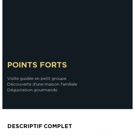
En couple
En solo
Épicurien
En famille
En groupe
POINTS FORTS
Visite guidée en petit groupe
Découverte d'une maison familiale
Dégustation gourmande
DESCRIPTIF COMPLET