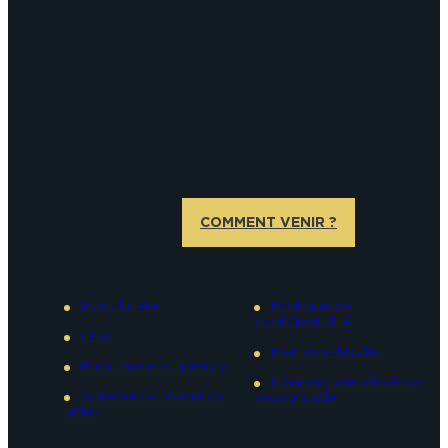
COMMENT VENIR ?
Plan du site
Politique de
confidentialité
CGV
Mentions légales
Pass Reims – Epernay
Epernay, une ville éco-
Adresses et numéros
responsable
utiles