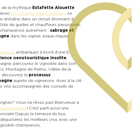
d de la mythique
Estafette Alouette
? Avec
My Vintage Tour Company
, ce
s entraîne dans un circuit étonnant à
côtés de guides et chauffeurs passionnés,
r champenois autrement :
sabrage et
agne
dans les vignes, pique-niques,
rience
, embarquez à bord d’une E-
ience oenotouristique insolite
.
agne, parcourez le vignoble dans son
cs, Montagne de Reims, Vallée de la
, découvrez le
processus
pagne
auprès de vignerons. Avec à la clé
es vins accompagnée des conseils de
vignes ? Vous ne rêvez pas ! Bienvenue à
rie-Antoinette
! C’est parti pour une
iviale ! Depuis la terrasse du bus,
 dégusterez les meilleurs crus avec une
vignoble champenois.