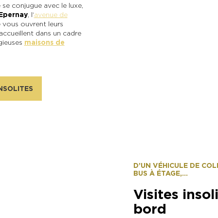
e se conjugue avec le luxe,
Epernay
, l’
avenue de
 vous ouvrent leurs
accueillent dans un cadre
igieuses
maisons de
Alexandre Couvreux Photo
NSOLITES
D’UN VÉHICULE DE COL
BUS À ÉTAGE,...
Visites inso
bord