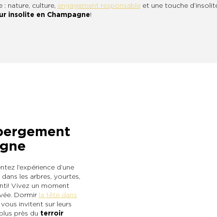
: nature, culture,
engagement responsable
et une touche d’insolite
ur insolite en Champagne
!
ébergement
agne
ntez l’expérience d’une
 dans les arbres, yourtes,
anti ! Vivez un moment
vée. Dormir
la tête dans
 vous invitent sur leurs
plus près du
terroir