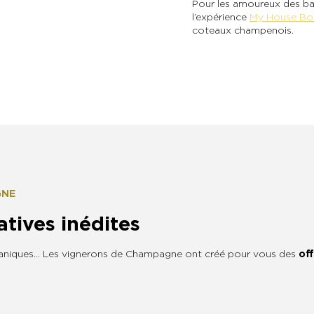
Pour les amoureux des bal
l’expérience
My House Bo
coteaux champenois.
GNE
tives inédites
 botaniques… Les vignerons de Champagne ont créé pour vous des
of