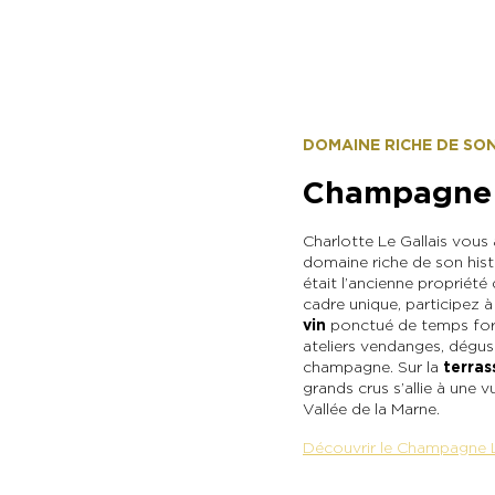
Château de Pierry
DOMAINE RICHE DE SON
Champagne L
Charlotte Le Gallais vous a
domaine riche de son hist
était l’ancienne proprié
cadre unique, participez 
vin
ponctué de temps fort
ateliers vendanges, dégust
champagne. Sur la
terra
grands crus s’allie à une 
Vallée de la Marne.
Découvrir le Champagne L