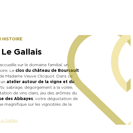
 HISTOIRE
e Gallais
ccueille sur le domaine familial, un
oire. Le
clos du château de Boursault
té de Madame Veuve Clicquot. Dans ce
à un
atelier autour de la vigne et du
s : sabrage, dégorgement à la volée,
ation de vins clairs, jeu des arômes du
sse des Abbayes
, votre dégustation de
vue magnifique sur les vignobles de la
e Gallais