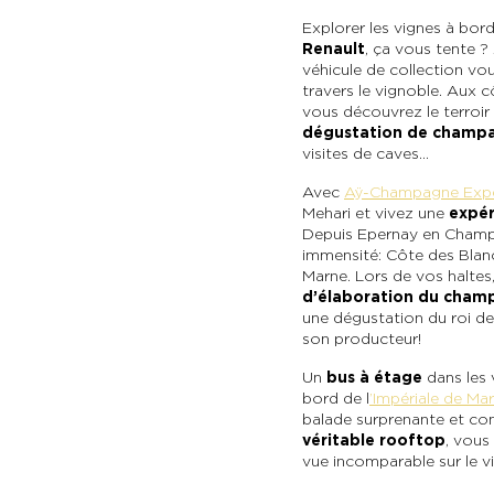
Explorer les vignes à bor
Renault
, ça vous tente 
véhicule de collection vou
travers le vignoble. Aux 
vous découvrez le terroi
dégustation de champ
visites de caves…
Avec
Aÿ-Champagne Expe
Mehari et vivez une
expér
Depuis Epernay en Champ
immensité : Côte des Blan
Marne. Lors de vos haltes
d’élaboration du cham
une dégustation du roi d
son producteur !
Un
bus à étage
dans les 
bord de l
’Impériale de Ma
balade surprenante et conv
véritable rooftop
, vous
vue incomparable sur le 