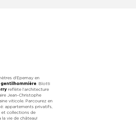
omètres d’Epernay en
 gentilhommière
. Blotti
rry
reflète l’architecture
aire Jean-Christophe
ine viticole. Parcourez en
té : appartements privatifs,
 et collections de
la vie de château !